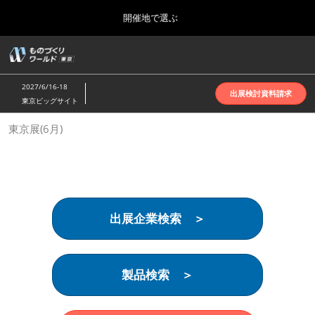
Press
ス
開催地で選ぶ
Escape
キ
to
ッ
close
ホーム
グ
プ
the
ロ
2026年10月07日
し
ー
menu.
インテックス大阪 | INTEX Osaka
2027/6/16-18
バ
出展検討資料請求
て
東京ビッグサイト
ル
進
ナ
名古屋展(4月)
東京展(6月)
ビ
む
2027年04月07日
ゲ
ポートメッセなごや | Port Messe Nagoya
ー
シ
ョ
東京展(6月)
ン
2027年06月16日
を
東京ビッグサイト | Tokyo Big Sight
出展企業検索 ＞
折
り
た
大阪展(10月)
た
2026年10月07日
む
製品検索 ＞
インテックス大阪 | INTEX Osaka