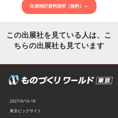
福岡展(12月)
出展検討資料請求（無料）＞
2026年12月02日
マリンメッセ福岡｜MARIN MESSE Fukuoka
この出展社を見ている人は、こ
ちらの出展社も見ています
2027/6/16-18
東京ビッグサイト