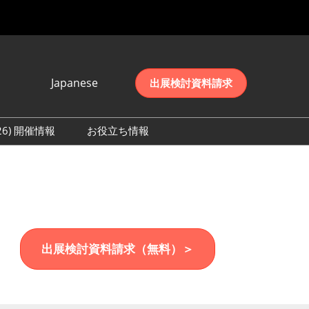
Japanese
出展検討資料請求
Japanese
English
026) 開催情報
お役立ち情報
简体中文
初日の様子 (2026)
한국어
数 (2026)
出展検討資料請求（無料）＞