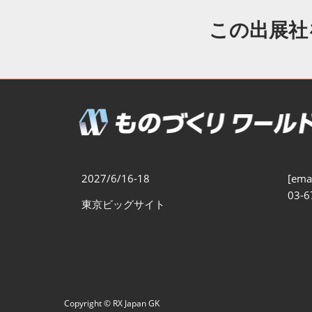
製造業DX展
展示会・
シー
この出展社
ものづくりODM/EMS展
製造業サイバーセキュリテ
ィ展
スマートメンテナンス展
ものづくりNEXT
製造業×フィジカルAI展
2027/6/16-18
[emai
03-6
東京ビッグサイト
Copyright © RX Japan GK