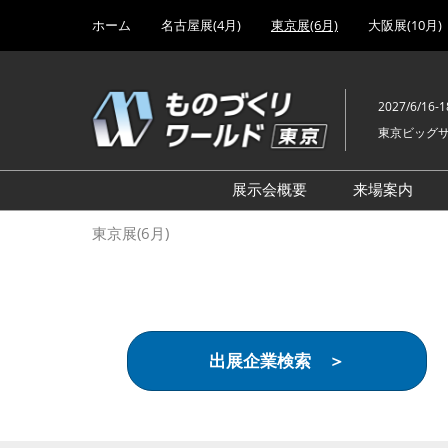
Press
ス
ホーム
名古屋展(4月)
東京展(6月)
大阪展(10月)
Escape
キ
to
ッ
close
プ
the
2027/6/16-1
し
menu.
東京ビッグ
て
進
む
展示会概要
来場案内
設計･製造ソリューション
前回 出
東京展(6月)
機械要素技術展
前回 出
ヘルスケア･医療機器 開発
前回 グ
展
チェーン
工場設備･備品展
前回 注
出展企業検索 ＞
次世代3Dプリンタ展
ご来場方
計測･検査･センサ展
アクセス