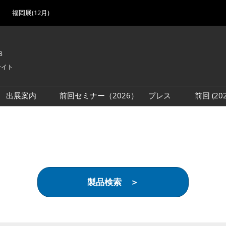
福岡展(12月)
8
サイト
出展案内
前回セミナー（2026）
プレス
前回 (2
展
展社・製品検索
出展検討資料を請求する
取材事前登録
会場
（無料）
展製品特集 一覧
来場者
ローバル･サプライ
特集
目の併催イベント
製品検索 ＞
法について