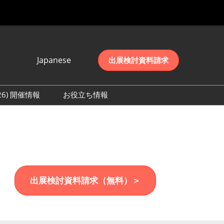
Japanese
出展検討資料請求
Japanese
English
026) 開催情報
お役立ち情報
简体中文
初日の様子 (2026)
한국어
数 (2026)
出展検討資料請求（無料）＞