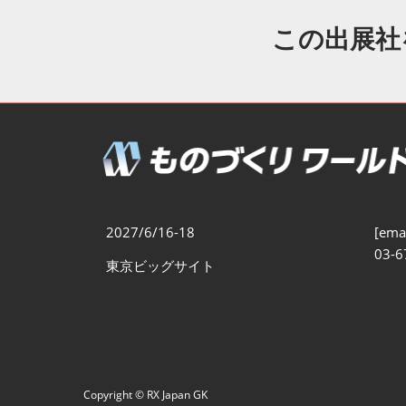
製造業DX展
展示会・
シー
この出展社
ものづくりODM/EMS展
製造業サイバーセキュリテ
ィ展
スマートメンテナンス展
ものづくりNEXT
製造業×フィジカルAI展
2027/6/16-18
[emai
03-6
東京ビッグサイト
Copyright © RX Japan GK