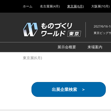
Press
ス
ホーム
名古屋展(4月)
東京展(6月)
大阪展(10月)
Escape
キ
to
ッ
close
プ
the
2027/6/16-1
し
menu.
東京ビッグ
て
進
む
展示会概要
来場案内
設計･製造ソリューション
前回 出
東京展(6月)
機械要素技術展
前回 出
ヘルスケア･医療機器 開発
前回 グ
展
チェーン
工場設備･備品展
前回 注
出展企業検索 ＞
次世代3Dプリンタ展
ご来場方
計測･検査･センサ展
アクセス