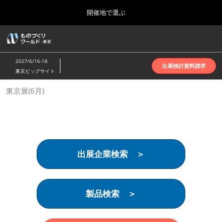
Press
ス
開催地で選ぶ
Escape
キ
to
ッ
close
ホーム
グ
プ
the
ロ
2026年10月07日
し
ー
menu.
インテックス大阪 | INTEX Osaka
2027/6/16-18
バ
出展検討資料請求
て
東京ビッグサイト
ル
進
ナ
名古屋展(4月)
東京展(6月)
ビ
む
2027年04月07日
ゲ
ポートメッセなごや | Port Messe Nagoya
ー
シ
ョ
東京展(6月)
ン
2027年06月16日
を
東京ビッグサイト | Tokyo Big Sight
出展企業検索 ＞
折
り
た
大阪展(10月)
た
2026年10月07日
む
製品検索 ＞
インテックス大阪 | INTEX Osaka