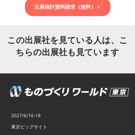
福岡展(12月)
出展検討資料請求（無料）＞
2026年12月02日
マリンメッセ福岡｜MARIN MESSE Fukuoka
この出展社を見ている人は、こ
ちらの出展社も見ています
2027/6/16-18
東京ビッグサイト