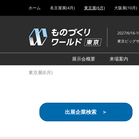
Press
ス
ホーム
名古屋展(4月)
東京展(6月)
大阪展(10月)
Escape
キ
to
ッ
close
プ
the
2027/6/16-1
し
menu.
東京ビッグ
て
進
む
展示会概要
来場案内
設計･製造ソリューション
前回 出
東京展(6月)
機械要素技術展
前回 出
ヘルスケア･医療機器 開発
前回 グ
展
チェーン
工場設備･備品展
前回 注
出展企業検索 ＞
次世代3Dプリンタ展
ご来場方
計測･検査･センサ展
アクセス