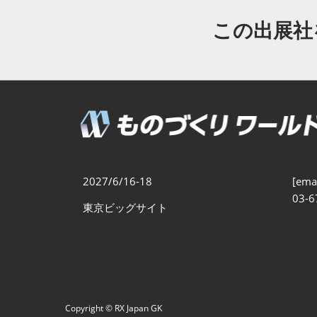
製造業DX展
展示会・
シー
この出展社
ものづくりODM/EMS展
製造業サイバーセキュリテ
ィ展
スマートメンテナンス展
ものづくりNEXT
製造業×フィジカルAI展
2027/6/16-18
[emai
03-6
東京ビッグサイト
Copyright © RX Japan GK