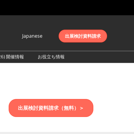
Japanese
出展検討資料請求
Japanese
English
026) 開催情報
お役立ち情報
简体中文
初日の様子 (2026)
한국어
数 (2026)
出展検討資料請求（無料）＞