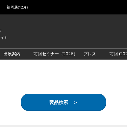
福岡展(12月)
8
サイト
出展案内
前回セミナー（2026）
プレス
前回 (2
展
展社・製品検索
出展検討資料を請求する
取材事前登録
会場
（無料）
展製品特集 一覧
来場者
ローバル･サプライ
特集
目の併催イベント
製品検索 ＞
法について