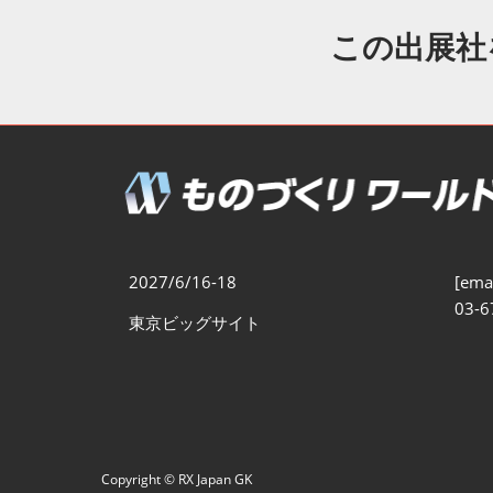
製造業DX展
展示会・
シー
この出展社
ものづくりODM/EMS展
製造業サイバーセキュリテ
ィ展
スマートメンテナンス展
ものづくりNEXT
製造業×フィジカルAI展
2027/6/16-18
[emai
03-6
東京ビッグサイト
Copyright © RX Japan GK