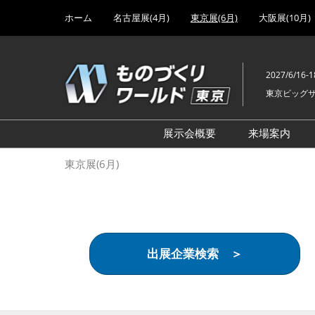
Press
ス
ホーム
名古屋展(4月)
東京展(6月)
大阪展(10月)
Escape
キ
to
ッ
close
プ
the
2027/6/16-1
し
menu.
東京ビッグ
て
進
む
展示会概要
来場案内
設計･製造ソリューション
前回 出
東京展(6月)
機械要素技術展
前回 出
ヘルスケア･医療機器 開発
前回 グ
展
チェーン
工場設備･備品展
前回 注
出展企業検索 ＞
次世代3Dプリンタ展
ご来場方
計測･検査･センサ展
アクセス