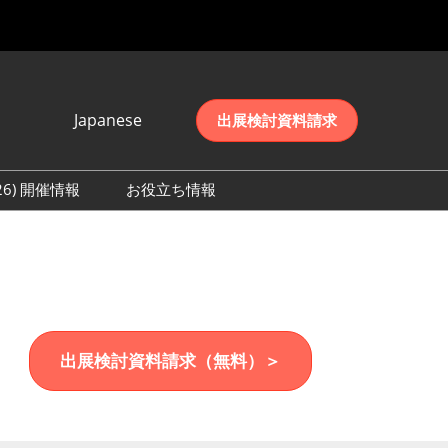
Japanese
出展検討資料請求
Japanese
English
026) 開催情報
お役立ち情報
简体中文
初日の様子 (2026)
한국어
数 (2026)
出展検討資料請求（無料）＞