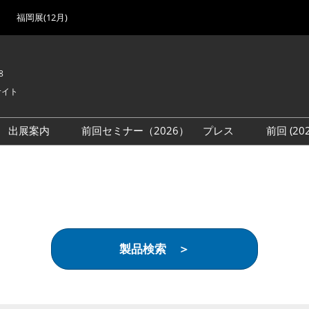
福岡展(12月)
8
サイト
出展案内
前回セミナー（2026）
プレス
前回 (2
展
展社・製品検索
出展検討資料を請求する
取材事前登録
会場
（無料）
展製品特集 一覧
来場者
ローバル･サプライ
特集
目の併催イベント
製品検索 ＞
法について