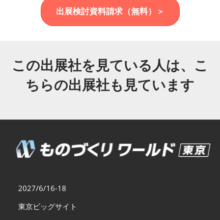
福岡展(12月)
出展検討資料請求（無料）＞
2026年12月02日
マリンメッセ福岡｜MARIN MESSE Fukuoka
この出展社を見ている人は、こ
ちらの出展社も見ています
2027/6/16-18
東京ビッグサイト