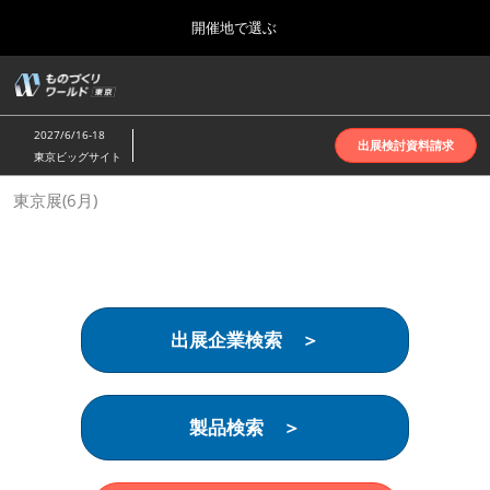
Press
ス
開催地で選ぶ
Escape
キ
to
ッ
close
ホーム
グ
プ
the
ロ
2026年10月07日
し
ー
menu.
インテックス大阪 | INTEX Osaka
2027/6/16-18
バ
出展検討資料請求
て
東京ビッグサイト
ル
進
ナ
名古屋展(4月)
東京展(6月)
ビ
む
2027年04月07日
ゲ
ポートメッセなごや | Port Messe Nagoya
ー
シ
ョ
東京展(6月)
ン
2027年06月16日
を
東京ビッグサイト | Tokyo Big Sight
出展企業検索 ＞
折
り
た
大阪展(10月)
た
2026年10月07日
む
製品検索 ＞
インテックス大阪 | INTEX Osaka