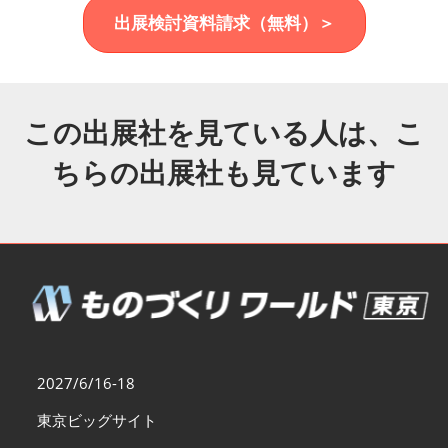
福岡展(12月)
出展検討資料請求（無料）＞
2026年12月02日
マリンメッセ福岡｜MARIN MESSE Fukuoka
この出展社を見ている人は、こ
ちらの出展社も見ています
2027/6/16-18
東京ビッグサイト