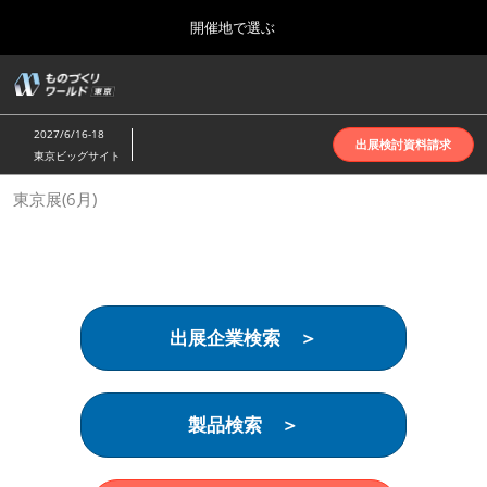
Press
ス
開催地で選ぶ
Escape
キ
to
ッ
close
ホーム
グ
プ
the
ロ
2026年10月07日
し
ー
menu.
インテックス大阪 | INTEX Osaka
2027/6/16-18
バ
出展検討資料請求
て
東京ビッグサイト
ル
進
ナ
名古屋展(4月)
東京展(6月)
ビ
む
2027年04月07日
ゲ
ポートメッセなごや | Port Messe Nagoya
ー
シ
ョ
東京展(6月)
ン
2027年06月16日
を
東京ビッグサイト | Tokyo Big Sight
出展企業検索 ＞
折
り
た
大阪展(10月)
た
2026年10月07日
む
製品検索 ＞
インテックス大阪 | INTEX Osaka