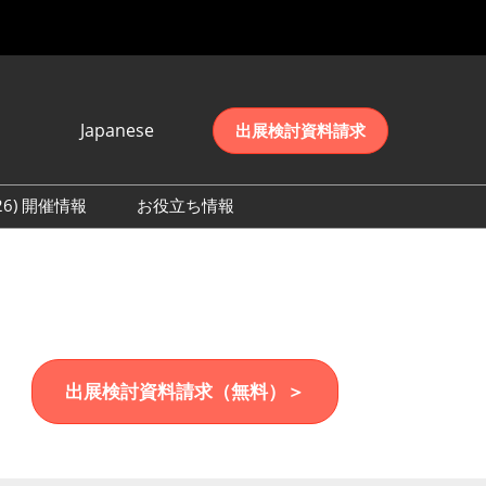
Japanese
出展検討資料請求
Japanese
English
026) 開催情報
お役立ち情報
简体中文
初日の様子 (2026)
한국어
数 (2026)
出展検討資料請求（無料）＞