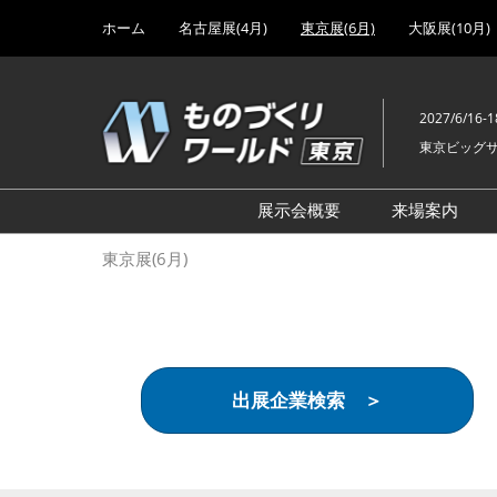
Press
ス
ホーム
名古屋展(4月)
東京展(6月)
大阪展(10月)
Escape
キ
to
ッ
close
プ
the
2027/6/16-1
し
menu.
東京ビッグ
て
進
む
展示会概要
来場案内
設計･製造ソリューション
前回 出
東京展(6月)
機械要素技術展
前回 出
ヘルスケア･医療機器 開発
前回 グ
展
チェーン
工場設備･備品展
前回 注
出展企業検索 ＞
次世代3Dプリンタ展
ご来場方
計測･検査･センサ展
アクセス