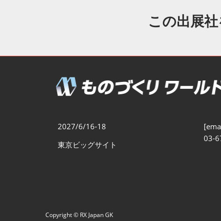
製造業DX展
展示会・
シー
この出展社
ものづくりODM/EMS展
製造業サイバーセキュリテ
ィ展
スマートメンテナンス展
ものづくりNEXT
製造業×フィジカルAI展
2027/6/16-18
[emai
03-6
東京ビッグサイト
Copyright © RX Japan GK