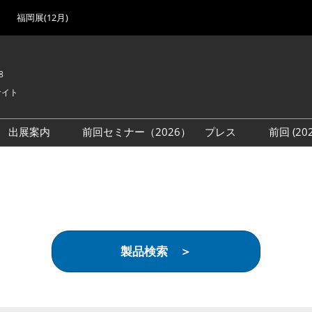
福岡展(12月)
8
サイト
出展案内
前回セミナー（2026）
プレス
前回 (2
展
展社・製品検索
出展検討資料を請求する
取材事前登録
会場
（無料）
展製品特集 一覧
来場者
ローバル･サプライ
特集
目の併催イベント
製品検索 ＞
法について