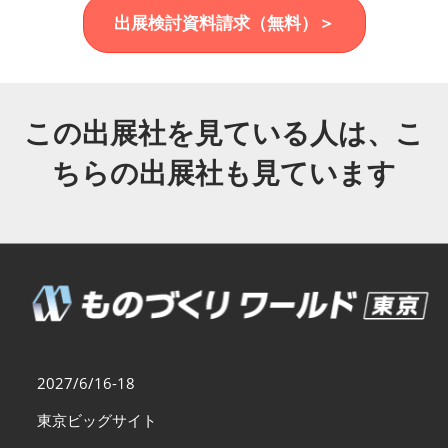
福岡展(12月)
出展検討資料請求（無料）＞
2026年12月02日
マリンメッセ福岡｜MARIN MESSE Fukuoka
この出展社を見ている人は、こ
ちらの出展社も見ています
2027/6/16-18
東京ビッグサイト