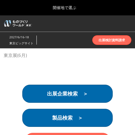
Press
ス
開催地で選ぶ
Escape
キ
to
ッ
close
ホーム
グ
プ
the
ロ
2026年10月07日
し
ー
menu.
インテックス大阪 | INTEX Osaka
2027/6/16-18
バ
出展検討資料請求
て
東京ビッグサイト
ル
進
ナ
名古屋展(4月)
東京展(6月)
ビ
む
2027年04月07日
ゲ
ポートメッセなごや | Port Messe Nagoya
ー
シ
ョ
東京展(6月)
ン
2027年06月16日
を
東京ビッグサイト | Tokyo Big Sight
出展企業検索 ＞
折
り
た
大阪展(10月)
た
2026年10月07日
む
製品検索 ＞
インテックス大阪 | INTEX Osaka