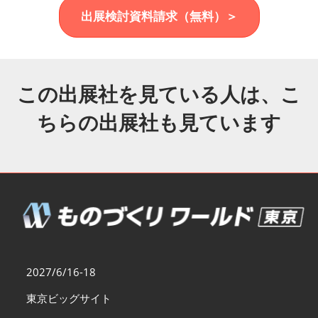
福岡展(12月)
出展検討資料請求（無料）＞
2026年12月02日
マリンメッセ福岡｜MARIN MESSE Fukuoka
この出展社を見ている人は、こ
ちらの出展社も見ています
2027/6/16-18
東京ビッグサイト