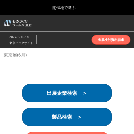
Press
ス
開催地で選ぶ
Escape
キ
to
ッ
close
ホーム
グ
プ
the
ロ
2026年10月07日
し
ー
menu.
インテックス大阪 | INTEX Osaka
2027/6/16-18
バ
出展検討資料請求
て
東京ビッグサイト
ル
進
ナ
名古屋展(4月)
東京展(6月)
ビ
む
2027年04月07日
ゲ
ポートメッセなごや | Port Messe Nagoya
ー
シ
ョ
東京展(6月)
ン
2027年06月16日
を
東京ビッグサイト | Tokyo Big Sight
出展企業検索 ＞
折
り
た
大阪展(10月)
た
2026年10月07日
む
製品検索 ＞
インテックス大阪 | INTEX Osaka