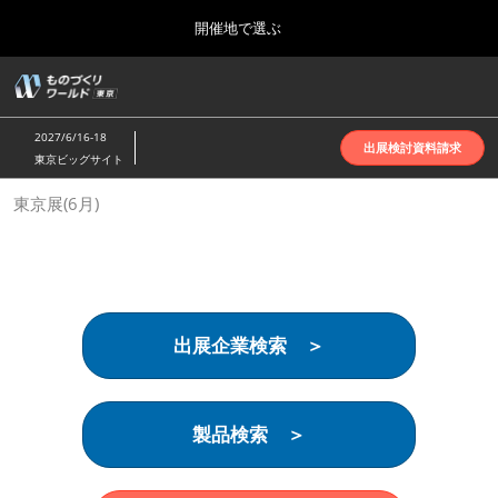
Press
ス
開催地で選ぶ
Escape
キ
to
ッ
close
ホーム
グ
プ
the
ロ
2026年10月07日
し
ー
menu.
インテックス大阪 | INTEX Osaka
2027/6/16-18
バ
出展検討資料請求
て
東京ビッグサイト
ル
進
ナ
名古屋展(4月)
東京展(6月)
ビ
む
2027年04月07日
ゲ
ポートメッセなごや | Port Messe Nagoya
ー
シ
ョ
東京展(6月)
ン
2027年06月16日
を
東京ビッグサイト | Tokyo Big Sight
出展企業検索 ＞
折
り
た
大阪展(10月)
た
2026年10月07日
む
製品検索 ＞
インテックス大阪 | INTEX Osaka