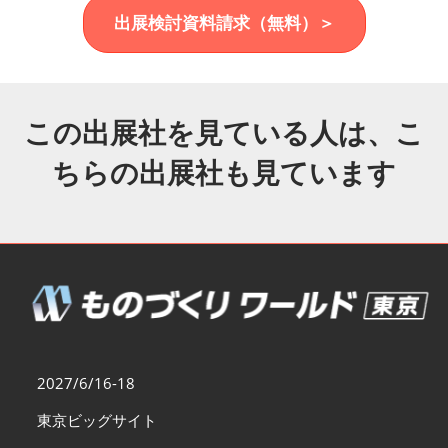
福岡展(12月)
出展検討資料請求（無料）＞
2026年12月02日
マリンメッセ福岡｜MARIN MESSE Fukuoka
この出展社を見ている人は、こ
ちらの出展社も見ています
2027/6/16-18
東京ビッグサイト