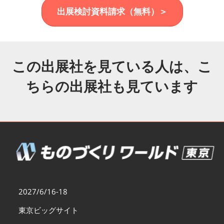
福岡展(12月)
出展検討資料請求（無料）＞
2026年12月02日
マリンメッセ福岡｜MARIN MESSE Fukuoka
この出展社を見ている人は、こ
ちらの出展社も見ています
2027/6/16-18
東京ビッグサイト