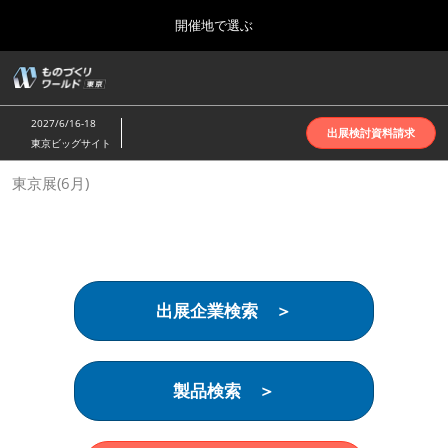
Press
ス
開催地で選ぶ
Escape
キ
to
ッ
close
ホーム
グ
プ
the
ロ
2026年10月07日
し
ー
menu.
インテックス大阪 | INTEX Osaka
2027/6/16-18
バ
出展検討資料請求
て
東京ビッグサイト
ル
進
ナ
名古屋展(4月)
東京展(6月)
ビ
む
2027年04月07日
ゲ
ポートメッセなごや | Port Messe Nagoya
ー
シ
ョ
東京展(6月)
ン
2027年06月16日
を
東京ビッグサイト | Tokyo Big Sight
出展企業検索 ＞
折
り
た
大阪展(10月)
た
2026年10月07日
む
製品検索 ＞
インテックス大阪 | INTEX Osaka