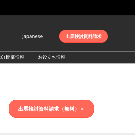
Japanese
出展検討資料請求
Japanese
English
026) 開催情報
お役立ち情報
简体中文
初日の様子 (2026)
한국어
数 (2026)
出展検討資料請求（無料）＞