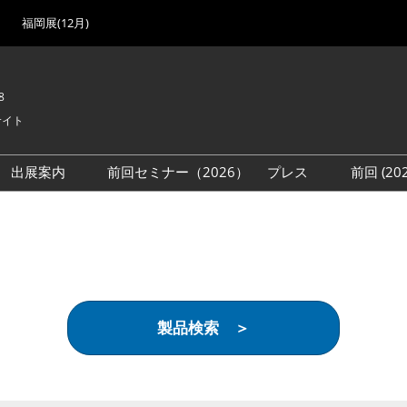
福岡展(12月)
8
サイト
出展案内
前回セミナー（2026）
プレス
前回 (2
展
展社・製品検索
出展検討資料を請求する
取材事前登録
会場
（無料）
展製品特集 一覧
来場者
ローバル･サプライ
特集
目の併催イベント
製品検索 ＞
法について