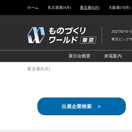
Press
ス
ホーム
名古屋展(4月)
東京展(6月)
大阪展(10月)
Escape
キ
to
ッ
close
プ
the
2027/6/16-1
し
menu.
東京ビッグ
て
進
む
展示会概要
来場案内
設計･製造ソリューション
前回 出
東京展(6月)
機械要素技術展
前回 出
ヘルスケア･医療機器 開発
前回 グ
展
チェーン
工場設備･備品展
前回 注
出展企業検索 ＞
次世代3Dプリンタ展
ご来場方
計測･検査･センサ展
アクセス