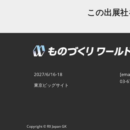
製造業DX展
展示会・
シー
この出展社
ものづくりODM/EMS展
製造業サイバーセキュリテ
ィ展
スマートメンテナンス展
ものづくりNEXT
製造業×フィジカルAI展
2027/6/16-18
[emai
03-6
東京ビッグサイト
Copyright © RX Japan GK