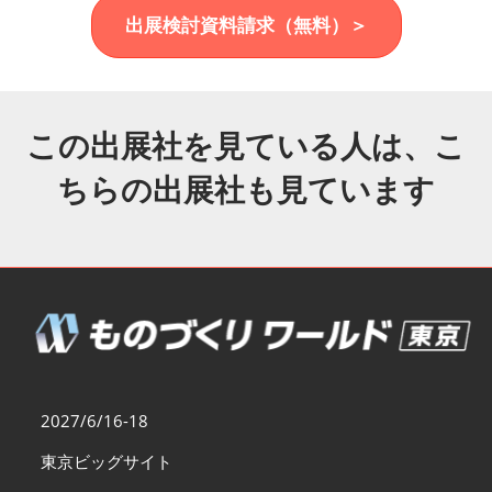
福岡展(12月)
出展検討資料請求（無料）＞
2026年12月02日
マリンメッセ福岡｜MARIN MESSE Fukuoka
この出展社を見ている人は、こ
ちらの出展社も見ています
2027/6/16-18
東京ビッグサイト