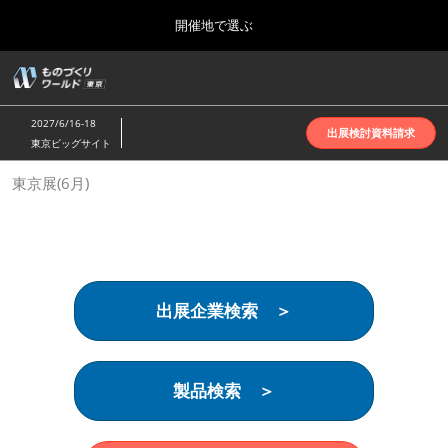
Press
ス
開催地で選ぶ
Escape
キ
to
ッ
close
ホーム
グ
プ
the
ロ
2026年10月07日
し
ー
menu.
インテックス大阪 | INTEX Osaka
2027/6/16-18
バ
出展検討資料請求
て
東京ビッグサイト
ル
進
ナ
名古屋展(4月)
東京展(6月)
ビ
む
2027年04月07日
ゲ
ポートメッセなごや | Port Messe Nagoya
ー
シ
ョ
東京展(6月)
ン
2027年06月16日
を
東京ビッグサイト | Tokyo Big Sight
出展企業検索 ＞
折
り
た
大阪展(10月)
た
2026年10月07日
む
製品検索 ＞
インテックス大阪 | INTEX Osaka