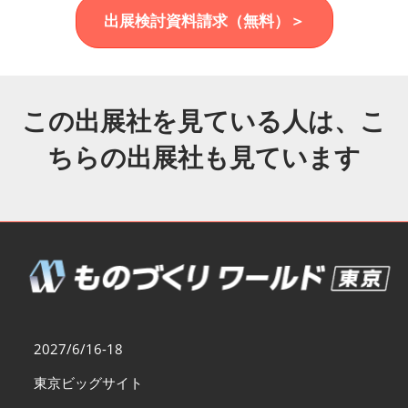
福岡展(12月)
出展検討資料請求（無料）＞
2026年12月02日
マリンメッセ福岡｜MARIN MESSE Fukuoka
この出展社を見ている人は、こ
ちらの出展社も見ています
2027/6/16-18
東京ビッグサイト