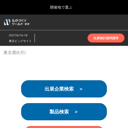
Press
ス
開催地で選ぶ
Escape
キ
to
ッ
close
ホーム
グ
プ
the
ロ
2026年10月07日
し
ー
menu.
インテックス大阪 | INTEX Osaka
2027/6/16-18
バ
出展検討資料請求
て
東京ビッグサイト
ル
進
ナ
名古屋展(4月)
東京展(6月)
ビ
む
2027年04月07日
ゲ
ポートメッセなごや | Port Messe Nagoya
ー
シ
ョ
東京展(6月)
ン
2027年06月16日
を
東京ビッグサイト | Tokyo Big Sight
出展企業検索 ＞
折
り
た
大阪展(10月)
た
2026年10月07日
む
製品検索 ＞
インテックス大阪 | INTEX Osaka