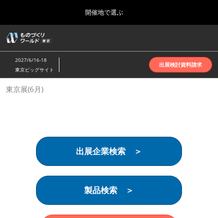
Press
ス
開催地で選ぶ
Escape
キ
to
ッ
close
ホーム
グ
プ
the
ロ
2026年10月07日
し
ー
menu.
インテックス大阪 | INTEX Osaka
2027/6/16-18
バ
出展検討資料請求
て
東京ビッグサイト
ル
進
ナ
名古屋展(4月)
東京展(6月)
ビ
む
2027年04月07日
ゲ
ポートメッセなごや | Port Messe Nagoya
ー
シ
ョ
東京展(6月)
ン
2027年06月16日
を
東京ビッグサイト | Tokyo Big Sight
出展企業検索 ＞
折
り
た
大阪展(10月)
た
2026年10月07日
む
製品検索 ＞
インテックス大阪 | INTEX Osaka