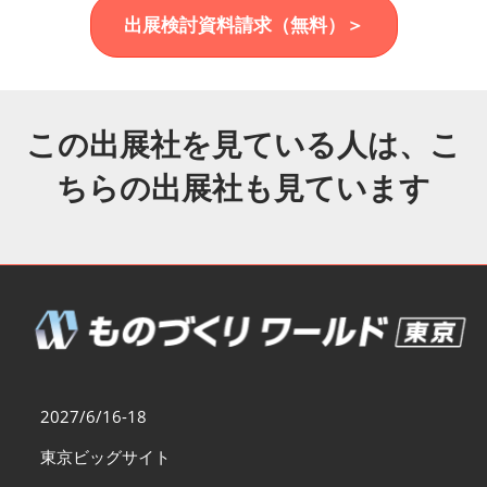
福岡展(12月)
出展検討資料請求（無料）＞
2026年12月02日
マリンメッセ福岡｜MARIN MESSE Fukuoka
この出展社を見ている人は、こ
ちらの出展社も見ています
2027/6/16-18
東京ビッグサイト