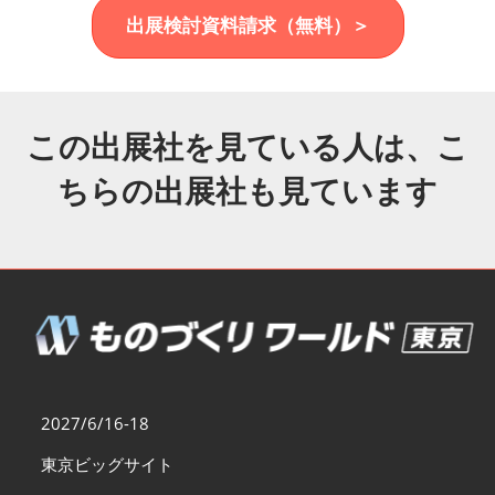
福岡展(12月)
出展検討資料請求（無料）＞
2026年12月02日
マリンメッセ福岡｜MARIN MESSE Fukuoka
この出展社を見ている人は、こ
ちらの出展社も見ています
2027/6/16-18
東京ビッグサイト