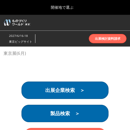
Press
ス
開催地で選ぶ
Escape
キ
to
ッ
close
ホーム
グ
プ
the
ロ
2026年10月07日
し
ー
menu.
インテックス大阪 | INTEX Osaka
2027/6/16-18
バ
出展検討資料請求
て
東京ビッグサイト
ル
進
ナ
名古屋展(4月)
東京展(6月)
ビ
む
2027年04月07日
ゲ
ポートメッセなごや | Port Messe Nagoya
ー
シ
ョ
東京展(6月)
ン
2027年06月16日
を
東京ビッグサイト | Tokyo Big Sight
出展企業検索 ＞
折
り
た
大阪展(10月)
た
2026年10月07日
む
製品検索 ＞
インテックス大阪 | INTEX Osaka