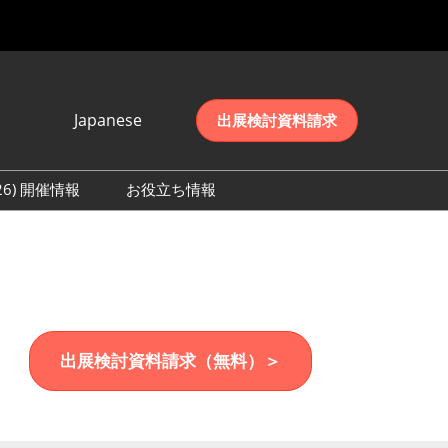
Japanese
出展検討資料請求
Japanese
English
026) 開催情報
お役立ち情報
简体中文
初日の様子 (2026)
한국어
数 (2026)
出展検討資料請求（無料）＞