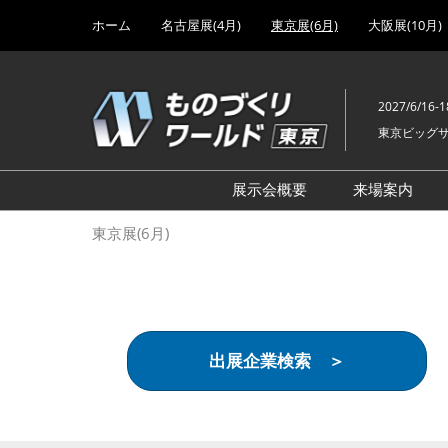
Press
ス
ホーム
名古屋展(4月)
東京展(6月)
大阪展(10月)
Escape
キ
to
ッ
close
プ
the
2027/6/16-1
し
menu.
東京ビッグ
て
進
む
展示会概要
来場案内
設計･製造ソリューション
前回 出
東京展(6月)
機械要素技術展
前回 出
ヘルスケア･医療機器 開発
前回 グ
展
チェーン
工場設備･備品展
前回 注
出展企業検索 ＞
次世代3Dプリンタ展
ご来場方
計測･検査･センサ展
アクセス