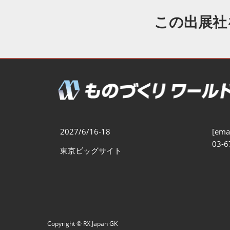
製造業DX展
展示会・
シー
この出展社
ものづくりODM/EMS展
製造業サイバーセキュリテ
ィ展
スマートメンテナンス展
ものづくりNEXT
製造業×フィジカルAI展
2027/6/16-18
[emai
03-6
東京ビッグサイト
Copyright © RX Japan GK