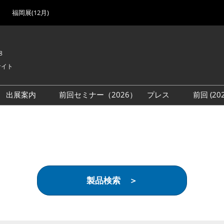
福岡展(12月)
8
サイト
出展案内
前回セミナー（2026）
プレス
前回 (2
展
展社・製品検索
出展検討資料を請求する
取材事前登録
会場
（無料）
展製品特集 一覧
来場者
ローバル･サプライ
特集
目の併催イベント
製品検索 ＞
法について