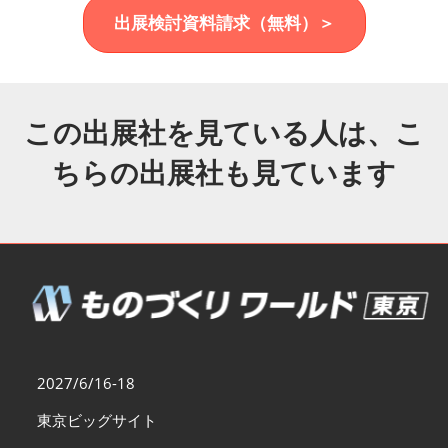
福岡展(12月)
出展検討資料請求（無料）＞
2026年12月02日
マリンメッセ福岡｜MARIN MESSE Fukuoka
この出展社を見ている人は、こ
ちらの出展社も見ています
2027/6/16-18
東京ビッグサイト