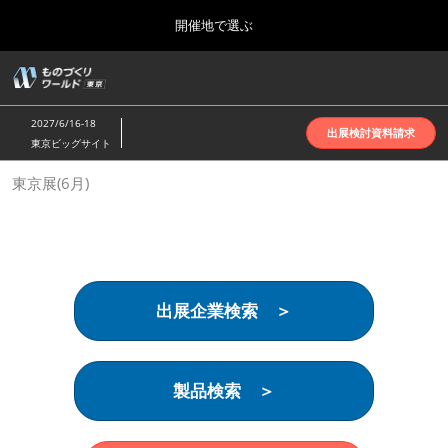
Press
ス
開催地で選ぶ
Escape
キ
to
ッ
close
ホーム
グ
プ
the
ロ
2026年10月07日
し
ー
menu.
インテックス大阪 | INTEX Osaka
2027/6/16-18
バ
出展検討資料請求
て
東京ビッグサイト
ル
進
ナ
名古屋展(4月)
東京展(6月)
ビ
む
2027年04月07日
ゲ
ポートメッセなごや | Port Messe Nagoya
ー
シ
ョ
東京展(6月)
ン
2027年06月16日
を
東京ビッグサイト | Tokyo Big Sight
出展企業検索 ＞
折
り
た
大阪展(10月)
た
2026年10月07日
む
製品検索 ＞
インテックス大阪 | INTEX Osaka