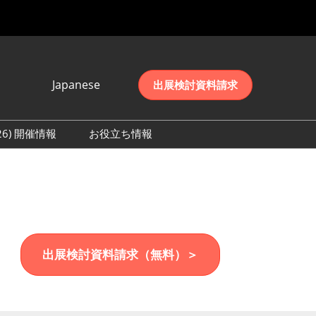
Japanese
出展検討資料請求
Japanese
English
026) 開催情報
お役立ち情報
简体中文
初日の様子 (2026)
한국어
数 (2026)
出展検討資料請求（無料）＞