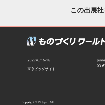
製造業DX展
展示会・
シー
この出展社
ものづくりODM/EMS展
製造業サイバーセキュリテ
ィ展
スマートメンテナンス展
ものづくりNEXT
製造業×フィジカルAI展
2027/6/16-18
[emai
03-6
東京ビッグサイト
Copyright © RX Japan GK