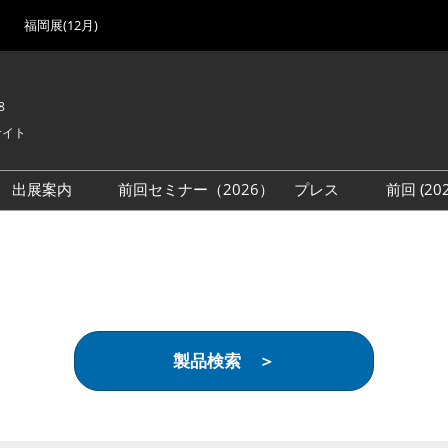
福岡展(12月)
8
サイト
出展案内
前回セミナー（2026）
プレス
前回 (2
展
展社・製品検索
出展検討資料を請求する
取材事前登録
会場
（無料）
展製品特集 一覧
来場者
ローバル･サプライ
特集
目の併催イベント
製品検索 ＞
法について