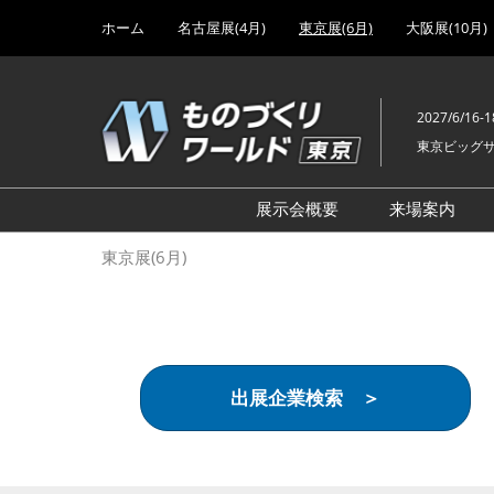
Press
ス
ホーム
名古屋展(4月)
東京展(6月)
大阪展(10月)
Escape
キ
to
ッ
close
プ
the
2027/6/16-1
し
menu.
東京ビッグ
て
進
む
展示会概要
来場案内
設計･製造ソリューション
前回 出
東京展(6月)
機械要素技術展
前回 出
ヘルスケア･医療機器 開発
前回 グ
展
チェーン
工場設備･備品展
前回 注
出展企業検索 ＞
次世代3Dプリンタ展
ご来場方
計測･検査･センサ展
アクセス