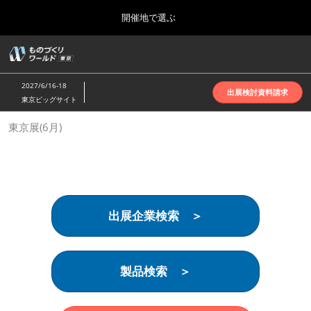
Press
ス
開催地で選ぶ
Escape
キ
to
ッ
close
ホーム
グ
プ
the
ロ
2026年10月07日
し
ー
menu.
インテックス大阪 | INTEX Osaka
2027/6/16-18
バ
出展検討資料請求
て
東京ビッグサイト
ル
進
ナ
名古屋展(4月)
東京展(6月)
ビ
む
2027年04月07日
ゲ
ポートメッセなごや | Port Messe Nagoya
ー
シ
ョ
東京展(6月)
ン
2027年06月16日
を
東京ビッグサイト | Tokyo Big Sight
出展企業検索 ＞
折
り
た
大阪展(10月)
た
2026年10月07日
む
製品検索 ＞
インテックス大阪 | INTEX Osaka