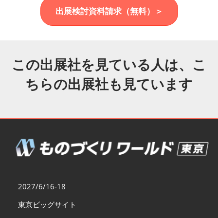
福岡展(12月)
出展検討資料請求（無料）＞
2026年12月02日
マリンメッセ福岡｜MARIN MESSE Fukuoka
この出展社を見ている人は、こ
ちらの出展社も見ています
2027/6/16-18
東京ビッグサイト