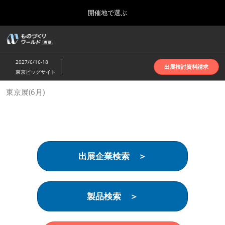
Press
ス
開催地で選ぶ
Escape
キ
to
ッ
close
ホーム
グ
プ
the
ロ
2026年10月07日
し
ー
menu.
インテックス大阪 | INTEX Osaka
2027/6/16-18
バ
出展検討資料請求
て
東京ビッグサイト
ル
進
ナ
名古屋展(4月)
東京展(6月)
ビ
む
2027年04月07日
ゲ
ポートメッセなごや | Port Messe Nagoya
ー
シ
ョ
東京展(6月)
ン
2027年06月16日
を
東京ビッグサイト | Tokyo Big Sight
出展企業検索 ＞
折
り
た
大阪展(10月)
た
2026年10月07日
む
製品検索 ＞
インテックス大阪 | INTEX Osaka