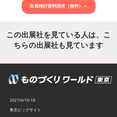
福岡展(12月)
出展検討資料請求（無料）＞
2026年12月02日
マリンメッセ福岡｜MARIN MESSE Fukuoka
この出展社を見ている人は、こ
ちらの出展社も見ています
2027/6/16-18
東京ビッグサイト