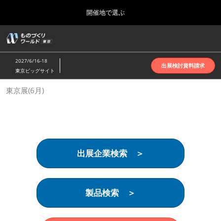
Press
ス
開催地で選ぶ
Escape
キ
to
ッ
close
ホーム
グ
プ
the
ロ
2026年10月07日
し
ー
menu.
インテックス大阪 | INTEX Osaka
2027/6/16-18
バ
出展検討資料請求
て
東京ビッグサイト
ル
進
ナ
名古屋展(4月)
東京展(6月)
ビ
む
2027年04月07日
ゲ
ポートメッセなごや | Port Messe Nagoya
ー
シ
ョ
東京展(6月)
ン
2027年06月16日
を
東京ビッグサイト | Tokyo Big Sight
出展企業検索 ＞
折
り
た
大阪展(10月)
た
2026年10月07日
む
製品検索 ＞
インテックス大阪 | INTEX Osaka