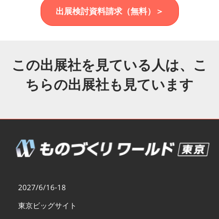
福岡展(12月)
出展検討資料請求（無料）＞
2026年12月02日
マリンメッセ福岡｜MARIN MESSE Fukuoka
この出展社を見ている人は、こ
ちらの出展社も見ています
2027/6/16-18
東京ビッグサイト