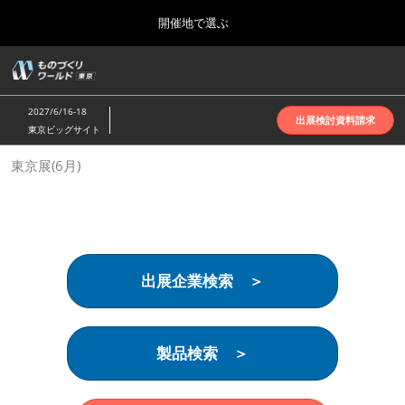
Press
ス
開催地で選ぶ
Escape
キ
to
ッ
close
ホーム
グ
プ
the
ロ
2026年10月07日
し
ー
menu.
インテックス大阪 | INTEX Osaka
2027/6/16-18
バ
出展検討資料請求
て
東京ビッグサイト
ル
進
ナ
名古屋展(4月)
東京展(6月)
ビ
む
2027年04月07日
ゲ
ポートメッセなごや | Port Messe Nagoya
ー
シ
ョ
東京展(6月)
ン
2027年06月16日
を
東京ビッグサイト | Tokyo Big Sight
出展企業検索 ＞
折
り
た
大阪展(10月)
た
2026年10月07日
む
製品検索 ＞
インテックス大阪 | INTEX Osaka