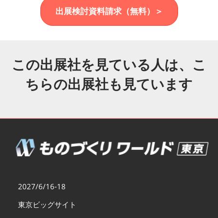
福岡展(12月)
出展検討資料請求（無料）＞
2026年12月02日
マリンメッセ福岡｜MARIN MESSE Fukuoka
この出展社を見ている人は、こ
ちらの出展社も見ています
2027/6/16-18
東京ビッグサイト