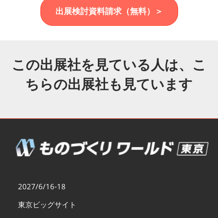
福岡展(12月)
出展検討資料請求（無料）＞
2026年12月02日
マリンメッセ福岡｜MARIN MESSE Fukuoka
この出展社を見ている人は、こ
ちらの出展社も見ています
2027/6/16-18
東京ビッグサイト