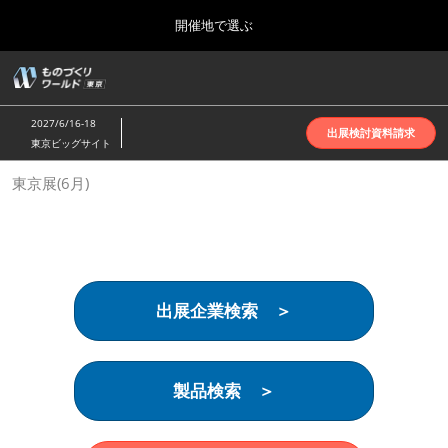
Press
ス
開催地で選ぶ
Escape
キ
to
ッ
close
ホーム
グ
プ
the
ロ
2026年10月07日
し
ー
menu.
インテックス大阪 | INTEX Osaka
2027/6/16-18
バ
出展検討資料請求
て
東京ビッグサイト
ル
進
ナ
名古屋展(4月)
東京展(6月)
ビ
む
2027年04月07日
ゲ
ポートメッセなごや | Port Messe Nagoya
ー
シ
ョ
東京展(6月)
ン
2027年06月16日
を
東京ビッグサイト | Tokyo Big Sight
出展企業検索 ＞
折
り
た
大阪展(10月)
た
2026年10月07日
む
製品検索 ＞
インテックス大阪 | INTEX Osaka