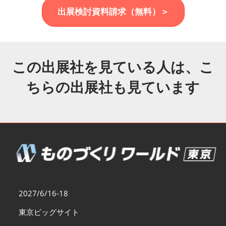
福岡展(12月)
出展検討資料請求（無料）＞
2026年12月02日
マリンメッセ福岡｜MARIN MESSE Fukuoka
この出展社を見ている人は、こ
ちらの出展社も見ています
2027/6/16-18
東京ビッグサイト