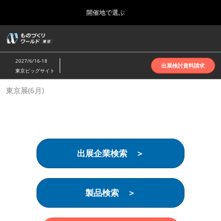
Press
ス
開催地で選ぶ
Escape
キ
to
ッ
close
ホーム
グ
プ
the
ロ
2026年10月07日
し
ー
menu.
インテックス大阪 | INTEX Osaka
2027/6/16-18
バ
出展検討資料請求
て
東京ビッグサイト
ル
進
ナ
名古屋展(4月)
東京展(6月)
ビ
む
2027年04月07日
ゲ
ポートメッセなごや | Port Messe Nagoya
ー
シ
ョ
東京展(6月)
ン
2027年06月16日
を
東京ビッグサイト | Tokyo Big Sight
出展企業検索 ＞
折
り
た
大阪展(10月)
た
2026年10月07日
む
製品検索 ＞
インテックス大阪 | INTEX Osaka