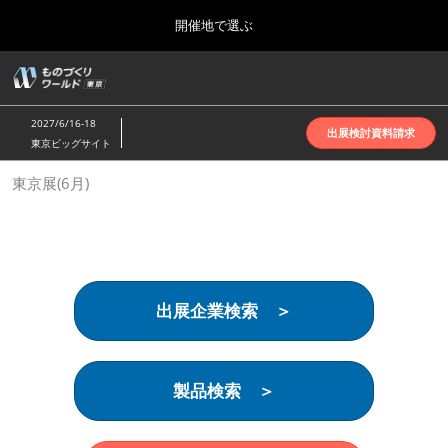
Press
ス
開催地で選ぶ
Escape
キ
to
ッ
close
ホーム
グ
プ
the
ロ
2026年10月07日
し
ー
menu.
インテックス大阪 | INTEX Osaka
2027/6/16-18
バ
出展検討資料請求
て
東京ビッグサイト
ル
進
ナ
名古屋展(4月)
東京展(6月)
ビ
む
2027年04月07日
ゲ
ポートメッセなごや | Port Messe Nagoya
ー
シ
ョ
東京展(6月)
ン
2027年06月16日
を
東京ビッグサイト | Tokyo Big Sight
出展企業検索 ＞
折
り
た
大阪展(10月)
た
2026年10月07日
む
製品検索 ＞
インテックス大阪 | INTEX Osaka