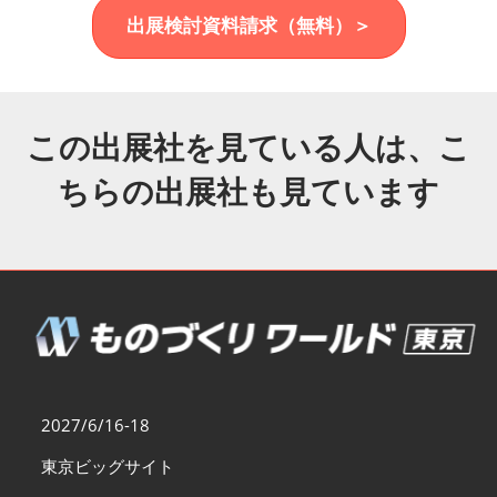
福岡展(12月)
出展検討資料請求（無料）＞
2026年12月02日
マリンメッセ福岡｜MARIN MESSE Fukuoka
この出展社を見ている人は、こ
ちらの出展社も見ています
2027/6/16-18
東京ビッグサイト