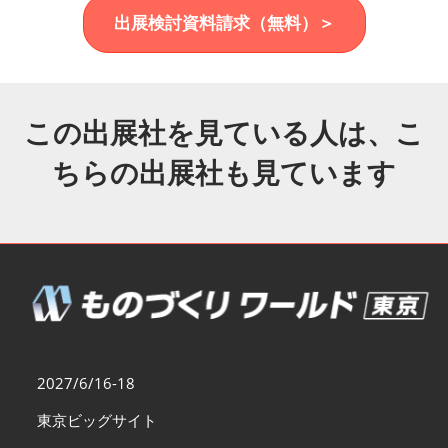
福岡展(12月)
出展検討資料請求（無料）＞
2026年12月02日
マリンメッセ福岡｜MARIN MESSE Fukuoka
この出展社を見ている人は、こ
ちらの出展社も見ています
2027/6/16-18
東京ビッグサイト