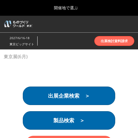
Press
ス
開催地で選ぶ
Escape
キ
to
ッ
close
ホーム
グ
プ
the
ロ
2026年10月07日
し
ー
menu.
インテックス大阪 | INTEX Osaka
2027/6/16-18
バ
出展検討資料請求
て
東京ビッグサイト
ル
進
ナ
名古屋展(4月)
東京展(6月)
ビ
む
2027年04月07日
ゲ
ポートメッセなごや | Port Messe Nagoya
ー
シ
ョ
東京展(6月)
ン
2027年06月16日
を
東京ビッグサイト | Tokyo Big Sight
出展企業検索 ＞
折
り
た
大阪展(10月)
た
2026年10月07日
む
製品検索 ＞
インテックス大阪 | INTEX Osaka