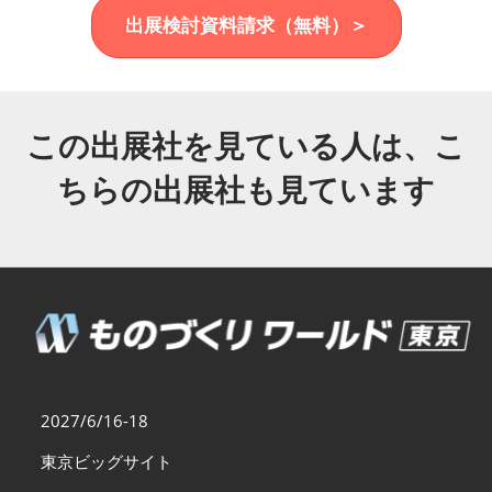
福岡展(12月)
出展検討資料請求（無料）＞
2026年12月02日
マリンメッセ福岡｜MARIN MESSE Fukuoka
この出展社を見ている人は、こ
ちらの出展社も見ています
2027/6/16-18
東京ビッグサイト