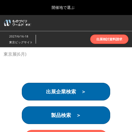
Press
ス
開催地で選ぶ
Escape
キ
to
ッ
close
ホーム
グ
プ
the
ロ
2026年10月07日
し
ー
menu.
インテックス大阪 | INTEX Osaka
2027/6/16-18
バ
出展検討資料請求
て
東京ビッグサイト
ル
進
ナ
名古屋展(4月)
東京展(6月)
ビ
む
2027年04月07日
ゲ
ポートメッセなごや | Port Messe Nagoya
ー
シ
ョ
東京展(6月)
ン
2027年06月16日
を
東京ビッグサイト | Tokyo Big Sight
出展企業検索 ＞
折
り
た
大阪展(10月)
た
2026年10月07日
む
製品検索 ＞
インテックス大阪 | INTEX Osaka