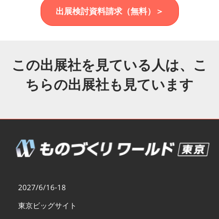
福岡展(12月)
出展検討資料請求（無料）＞
2026年12月02日
マリンメッセ福岡｜MARIN MESSE Fukuoka
この出展社を見ている人は、こ
ちらの出展社も見ています
2027/6/16-18
東京ビッグサイト