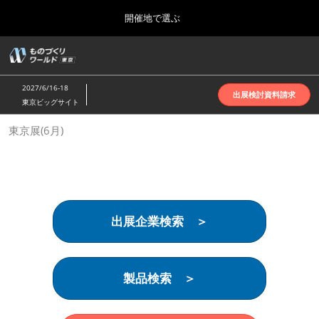
Press
ス
開催地で選ぶ
Escape
キ
to
ッ
close
ホーム
グ
プ
the
ロ
2026年10月07日
し
ー
menu.
インテックス大阪 | INTEX Osaka
2027/6/16-18
バ
出展検討資料請求
て
東京ビッグサイト
ル
進
ナ
名古屋展(4月)
東京展(6月)
ビ
む
2027年04月07日
ゲ
ポートメッセなごや | Port Messe Nagoya
ー
シ
ョ
東京展(6月)
ン
2027年06月16日
を
東京ビッグサイト | Tokyo Big Sight
出展企業検索 ＞
折
り
た
大阪展(10月)
た
2026年10月07日
む
製品検索 ＞
インテックス大阪 | INTEX Osaka