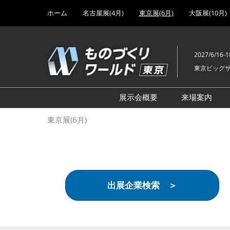
Press
ス
ホーム
名古屋展(4月)
東京展(6月)
大阪展(10月)
Escape
キ
to
ッ
close
プ
the
2027/6/16-1
し
menu.
東京ビッグ
て
進
む
展示会概要
来場案内
設計･製造ソリューション
前回 出
東京展(6月)
機械要素技術展
前回 出
ヘルスケア･医療機器 開発
前回 グ
展
チェーン
工場設備･備品展
前回 注
出展企業検索 ＞
次世代3Dプリンタ展
ご来場方
計測･検査･センサ展
アクセス