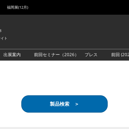
福岡展(12月)
8
サイト
出展案内
前回セミナー（2026）
プレス
前回 (2
展
展社・製品検索
出展検討資料を請求する
取材事前登録
会場
（無料）
展製品特集 一覧
来場者
ローバル･サプライ
特集
目の併催イベント
製品検索 ＞
法について