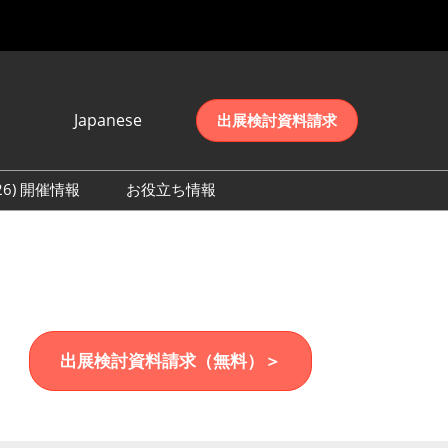
Japanese
出展検討資料請求
Japanese
English
026) 開催情報
お役立ち情報
简体中文
初日の様子 (2026)
한국어
数 (2026)
出展検討資料請求（無料）＞