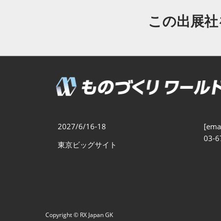
製造業DX展
展示会・
シー
この出展社
ものづくりODM/EMS展
製造業サイバーセキュリテ
ィ展
スマートメンテナンス展
ものづくりNEXT
製造業×フィジカルAI展
2027/6/16-18
[emai
03-6
東京ビッグサイト
Copyright © RX Japan GK