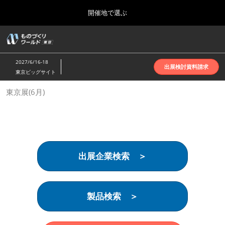
Press
ス
開催地で選ぶ
Escape
キ
to
ッ
close
ホーム
グ
プ
the
ロ
2026年10月07日
し
ー
menu.
インテックス大阪 | INTEX Osaka
2027/6/16-18
バ
出展検討資料請求
て
東京ビッグサイト
ル
進
ナ
名古屋展(4月)
東京展(6月)
ビ
む
2027年04月07日
ゲ
ポートメッセなごや | Port Messe Nagoya
ー
シ
ョ
東京展(6月)
ン
2027年06月16日
を
東京ビッグサイト | Tokyo Big Sight
出展企業検索 ＞
折
り
た
大阪展(10月)
た
2026年10月07日
む
製品検索 ＞
インテックス大阪 | INTEX Osaka