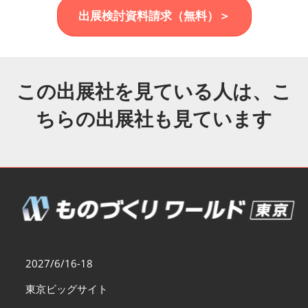
福岡展(12月)
出展検討資料請求（無料）＞
2026年12月02日
マリンメッセ福岡｜MARIN MESSE Fukuoka
この出展社を見ている人は、こ
ちらの出展社も見ています
2027/6/16-18
東京ビッグサイト