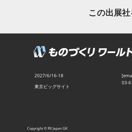
製造業DX展
展示会・
シー
この出展社
ものづくりODM/EMS展
製造業サイバーセキュリテ
ィ展
スマートメンテナンス展
ものづくりNEXT
製造業×フィジカルAI展
2027/6/16-18
[emai
03-6
東京ビッグサイト
Copyright © RX Japan GK