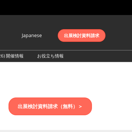
Japanese
出展検討資料請求
Japanese
English
026) 開催情報
お役立ち情報
简体中文
初日の様子 (2026)
한국어
数 (2026)
出展検討資料請求（無料）＞