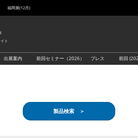
福岡展(12月)
8
サイト
出展案内
前回セミナー（2026）
プレス
前回 (2
展
展社・製品検索
出展検討資料を請求する
取材事前登録
会場
（無料）
展製品特集 一覧
来場者
ローバル･サプライ
特集
目の併催イベント
製品検索 ＞
法について