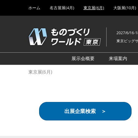
Press
ス
ホーム
名古屋展(4月)
東京展(6月)
大阪展(10月)
Escape
キ
to
ッ
close
プ
the
2027/6/16-1
し
menu.
東京ビッグ
て
進
む
展示会概要
来場案内
設計･製造ソリューション
前回 出
東京展(6月)
機械要素技術展
前回 出
ヘルスケア･医療機器 開発
前回 グ
展
チェーン
工場設備･備品展
前回 注
出展企業検索 ＞
次世代3Dプリンタ展
ご来場方
計測･検査･センサ展
アクセス