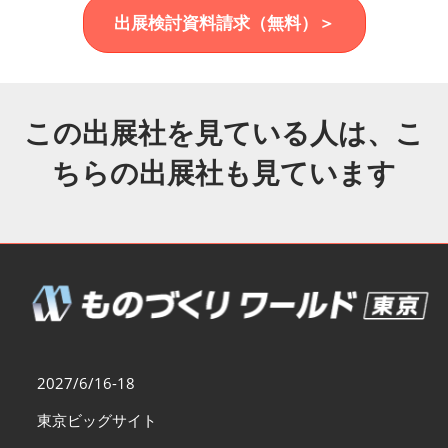
福岡展(12月)
出展検討資料請求（無料）＞
2026年12月02日
マリンメッセ福岡｜MARIN MESSE Fukuoka
この出展社を見ている人は、こ
ちらの出展社も見ています
2027/6/16-18
東京ビッグサイト