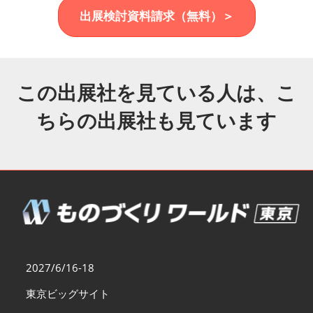
福岡展(12月)
出展検討資料請求（無料）＞
2026年12月02日
マリンメッセ福岡｜MARIN MESSE Fukuoka
この出展社を見ている人は、こ
ちらの出展社も見ています
2027/6/16-18
東京ビッグサイト