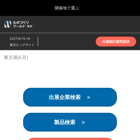
Press
ス
開催地で選ぶ
Escape
キ
to
ッ
close
ホーム
グ
プ
the
ロ
2026年10月07日
し
ー
menu.
インテックス大阪 | INTEX Osaka
2027/6/16-18
バ
出展検討資料請求
て
東京ビッグサイト
ル
進
ナ
名古屋展(4月)
東京展(6月)
ビ
む
2027年04月07日
ゲ
ポートメッセなごや | Port Messe Nagoya
ー
シ
ョ
東京展(6月)
ン
2027年06月16日
を
東京ビッグサイト | Tokyo Big Sight
出展企業検索 ＞
折
り
た
大阪展(10月)
た
2026年10月07日
む
製品検索 ＞
インテックス大阪 | INTEX Osaka