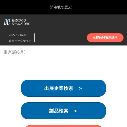
Press
ス
開催地で選ぶ
Escape
キ
to
ッ
close
ホーム
グ
プ
the
ロ
2026年10月07日
し
ー
menu.
インテックス大阪 | INTEX Osaka
2027/6/16-18
バ
出展検討資料請求
て
東京ビッグサイト
ル
進
ナ
名古屋展(4月)
東京展(6月)
ビ
む
2027年04月07日
ゲ
ポートメッセなごや | Port Messe Nagoya
ー
シ
ョ
東京展(6月)
ン
2027年06月16日
を
東京ビッグサイト | Tokyo Big Sight
出展企業検索 ＞
折
り
た
大阪展(10月)
た
2026年10月07日
む
製品検索 ＞
インテックス大阪 | INTEX Osaka