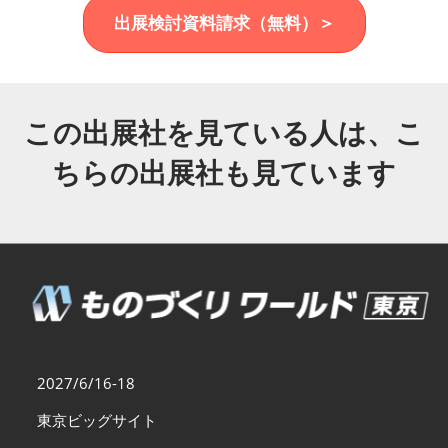
福岡展(12月)
出展検討資料請求（無料）＞
2026年12月02日
マリンメッセ福岡｜MARIN MESSE Fukuoka
この出展社を見ている人は、こ
ちらの出展社も見ています
2027/6/16-18
東京ビッグサイト