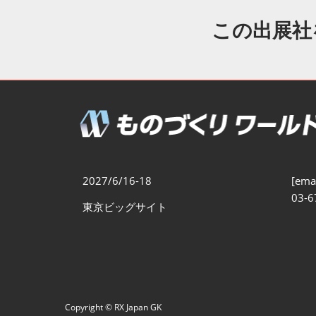
製造業DX展
展示会・
シー
この出展社
ものづくりODM/EMS展
製造業サイバーセキュリテ
ィ展
スマートメンテナンス展
ものづくりNEXT
製造業×フィジカルAI展
2027/6/16-18
[emai
03-6
東京ビッグサイト
Copyright © RX Japan GK