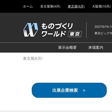
Press
ス
ホーム
名古屋展(4月)
東京展(6月)
大阪展(10月)
Escape
キ
to
ッ
close
プ
the
2027/6/16-1
し
menu.
東京ビッグ
て
進
む
展示会概要
来場案内
設計･製造ソリューション
前回 出
東京展(6月)
機械要素技術展
前回 出
ヘルスケア･医療機器 開発
前回 グ
展
チェーン
工場設備･備品展
前回 注
出展企業検索 ＞
次世代3Dプリンタ展
ご来場方
計測･検査･センサ展
アクセス