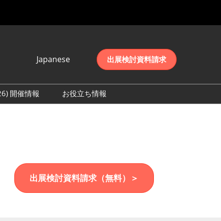
Japanese
出展検討資料請求
Japanese
English
026) 開催情報
お役立ち情報
简体中文
初日の様子 (2026)
한국어
数 (2026)
出展検討資料請求（無料）＞