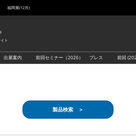
福岡展(12月)
8
サイト
出展案内
前回セミナー（2026）
プレス
前回 (2
展
展社・製品検索
出展検討資料を請求する
取材事前登録
会場
（無料）
展製品特集 一覧
来場者
ローバル･サプライ
特集
目の併催イベント
製品検索 ＞
法について