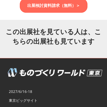
福岡展(12月)
出展検討資料請求（無料）＞
2026年12月02日
マリンメッセ福岡｜MARIN MESSE Fukuoka
この出展社を見ている人は、こ
ちらの出展社も見ています
2027/6/16-18
東京ビッグサイト