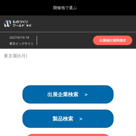
Press
ス
開催地で選ぶ
Escape
キ
to
ッ
close
ホーム
グ
プ
the
ロ
2026年10月07日
し
ー
menu.
インテックス大阪 | INTEX Osaka
2027/6/16-18
バ
出展検討資料請求
て
東京ビッグサイト
ル
進
ナ
名古屋展(4月)
東京展(6月)
ビ
む
2027年04月07日
ゲ
ポートメッセなごや | Port Messe Nagoya
ー
シ
ョ
東京展(6月)
ン
2027年06月16日
を
東京ビッグサイト | Tokyo Big Sight
出展企業検索 ＞
折
り
た
大阪展(10月)
た
2026年10月07日
む
製品検索 ＞
インテックス大阪 | INTEX Osaka