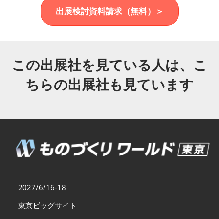
福岡展(12月)
出展検討資料請求（無料）＞
2026年12月02日
マリンメッセ福岡｜MARIN MESSE Fukuoka
この出展社を見ている人は、こ
ちらの出展社も見ています
2027/6/16-18
東京ビッグサイト