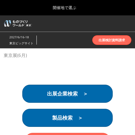
Press
ス
開催地で選ぶ
Escape
キ
to
ッ
close
ホーム
グ
プ
the
ロ
2026年10月07日
し
ー
menu.
インテックス大阪 | INTEX Osaka
2027/6/16-18
バ
出展検討資料請求
て
東京ビッグサイト
ル
進
ナ
名古屋展(4月)
東京展(6月)
ビ
む
2027年04月07日
ゲ
ポートメッセなごや | Port Messe Nagoya
ー
シ
ョ
東京展(6月)
ン
2027年06月16日
を
東京ビッグサイト | Tokyo Big Sight
出展企業検索 ＞
折
り
た
大阪展(10月)
た
2026年10月07日
む
製品検索 ＞
インテックス大阪 | INTEX Osaka