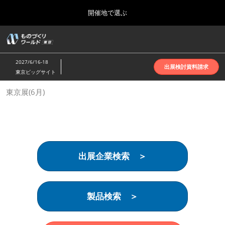
Press
ス
開催地で選ぶ
Escape
キ
to
ッ
close
ホーム
グ
プ
the
ロ
2026年10月07日
し
ー
menu.
インテックス大阪 | INTEX Osaka
2027/6/16-18
バ
出展検討資料請求
て
東京ビッグサイト
ル
進
ナ
名古屋展(4月)
東京展(6月)
ビ
む
2027年04月07日
ゲ
ポートメッセなごや | Port Messe Nagoya
ー
シ
ョ
東京展(6月)
ン
2027年06月16日
を
東京ビッグサイト | Tokyo Big Sight
出展企業検索 ＞
折
り
た
大阪展(10月)
た
2026年10月07日
む
製品検索 ＞
インテックス大阪 | INTEX Osaka