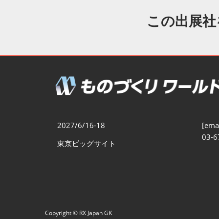
製造業DX展
展示会・
シー
この出展社
ものづくりODM/EMS展
製造業サイバーセキュリテ
ィ展
スマートメンテナンス展
ものづくりNEXT
製造業×フィジカルAI展
2027/6/16-18
[emai
03-6
東京ビッグサイト
Copyright © RX Japan GK