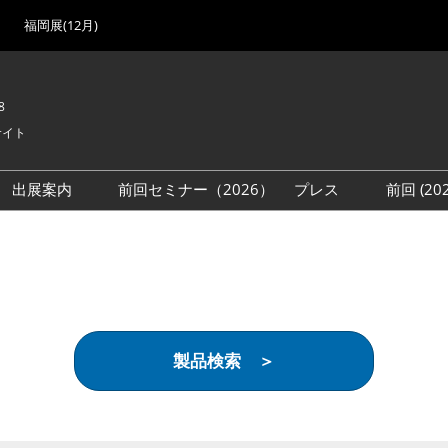
福岡展(12月)
8
サイト
出展案内
前回セミナー（2026）
プレス
前回 (2
展
展社・製品検索
出展検討資料を請求する
取材事前登録
会場
（無料）
展製品特集 一覧
来場者
ローバル･サプライ
特集
目の併催イベント
製品検索 ＞
法について