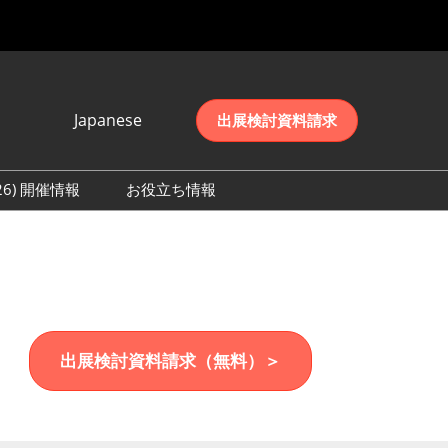
Japanese
出展検討資料請求
Japanese
English
026) 開催情報
お役立ち情報
简体中文
初日の様子 (2026)
한국어
数 (2026)
出展検討資料請求（無料）＞