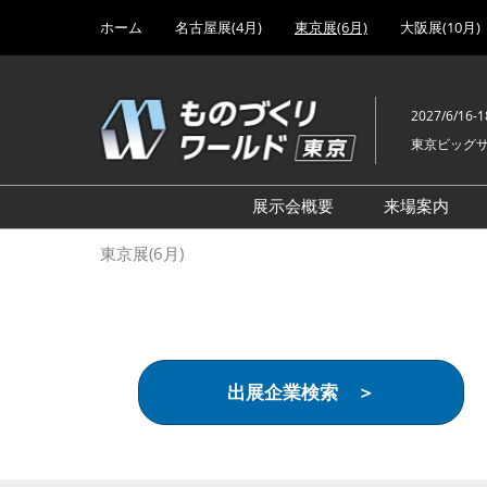
Press
ス
ホーム
名古屋展(4月)
東京展(6月)
大阪展(10月)
Escape
キ
to
ッ
close
プ
the
2027/6/16-1
し
menu.
東京ビッグ
て
進
む
展示会概要
来場案内
設計･製造ソリューション
前回 出
東京展(6月)
機械要素技術展
前回 出
ヘルスケア･医療機器 開発
前回 グ
展
チェーン
工場設備･備品展
前回 注
出展企業検索 ＞
次世代3Dプリンタ展
ご来場方
計測･検査･センサ展
アクセス