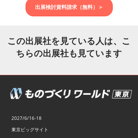
福岡展(12月)
出展検討資料請求（無料）＞
2026年12月02日
マリンメッセ福岡｜MARIN MESSE Fukuoka
この出展社を見ている人は、こ
ちらの出展社も見ています
2027/6/16-18
東京ビッグサイト