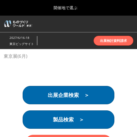
Press
ス
開催地で選ぶ
Escape
キ
to
ッ
close
ホーム
グ
プ
the
ロ
2026年10月07日
し
ー
menu.
インテックス大阪 | INTEX Osaka
2027/6/16-18
バ
出展検討資料請求
て
東京ビッグサイト
ル
進
ナ
名古屋展(4月)
東京展(6月)
ビ
む
2027年04月07日
ゲ
ポートメッセなごや | Port Messe Nagoya
ー
シ
ョ
東京展(6月)
ン
2027年06月16日
を
東京ビッグサイト | Tokyo Big Sight
出展企業検索 ＞
折
り
た
大阪展(10月)
た
2026年10月07日
む
製品検索 ＞
インテックス大阪 | INTEX Osaka