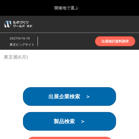
Press
ス
開催地で選ぶ
Escape
キ
to
ッ
close
ホーム
グ
プ
the
ロ
2026年10月07日
し
ー
menu.
インテックス大阪 | INTEX Osaka
2027/6/16-18
バ
出展検討資料請求
て
東京ビッグサイト
ル
進
ナ
名古屋展(4月)
東京展(6月)
ビ
む
2027年04月07日
ゲ
ポートメッセなごや | Port Messe Nagoya
ー
シ
ョ
東京展(6月)
ン
2027年06月16日
を
東京ビッグサイト | Tokyo Big Sight
出展企業検索 ＞
折
り
た
大阪展(10月)
た
2026年10月07日
む
製品検索 ＞
インテックス大阪 | INTEX Osaka