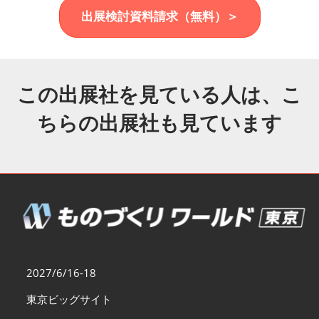
福岡展(12月)
出展検討資料請求（無料）＞
2026年12月02日
マリンメッセ福岡｜MARIN MESSE Fukuoka
この出展社を見ている人は、こ
ちらの出展社も見ています
2027/6/16-18
東京ビッグサイト