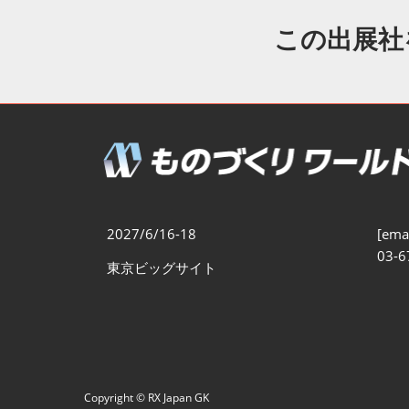
製造業DX展
展示会・
シー
この出展社
ものづくりODM/EMS展
製造業サイバーセキュリテ
ィ展
スマートメンテナンス展
ものづくりNEXT
製造業×フィジカルAI展
2027/6/16-18
[emai
03-6
東京ビッグサイト
Copyright © RX Japan GK