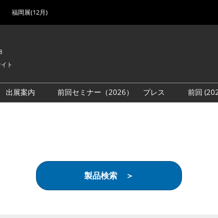
福岡展(12月)
8
サイト
出展案内
前回セミナー（2026）
プレス
前回 (2
展
展社・製品検索
出展検討資料を請求する
取材事前登録
会場
（無料）
展製品特集 一覧
来場者
ローバル･サプライ
特集
目の併催イベント
製品検索 ＞
法について