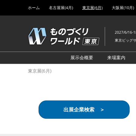
Press
ス
ホーム
名古屋展(4月)
東京展(6月)
大阪展(10月)
Escape
キ
to
ッ
close
プ
the
2027/6/16-1
し
menu.
東京ビッグ
て
進
む
展示会概要
来場案内
設計･製造ソリューション
前回 出
東京展(6月)
機械要素技術展
前回 出
ヘルスケア･医療機器 開発
前回 グ
展
チェーン
工場設備･備品展
前回 注
出展企業検索 ＞
次世代3Dプリンタ展
ご来場方
計測･検査･センサ展
アクセス