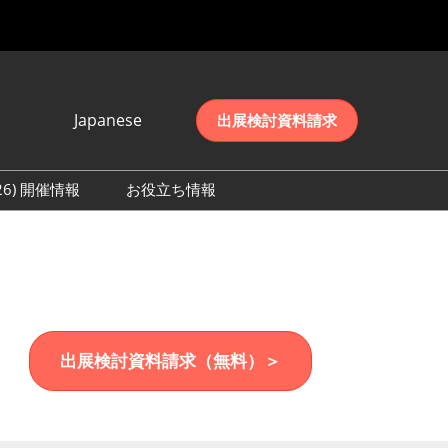
Japanese
出展検討資料請求
Japanese
English
026) 開催情報
お役立ち情報
简体中文
初日の様子 (2026)
한국어
数 (2026)
出展検討資料請求（無料）＞