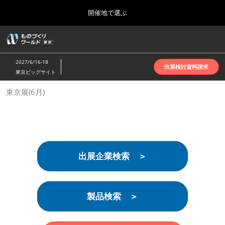
Press
ス
開催地で選ぶ
Escape
キ
to
ッ
close
ホーム
グ
プ
the
ロ
2026年10月07日
し
ー
menu.
インテックス大阪 | INTEX Osaka
2027/6/16-18
バ
出展検討資料請求
て
東京ビッグサイト
ル
進
ナ
名古屋展(4月)
東京展(6月)
ビ
む
2027年04月07日
ゲ
ポートメッセなごや | Port Messe Nagoya
ー
シ
ョ
東京展(6月)
ン
2027年06月16日
を
東京ビッグサイト | Tokyo Big Sight
出展企業検索 ＞
折
り
た
大阪展(10月)
た
2026年10月07日
む
製品検索 ＞
インテックス大阪 | INTEX Osaka