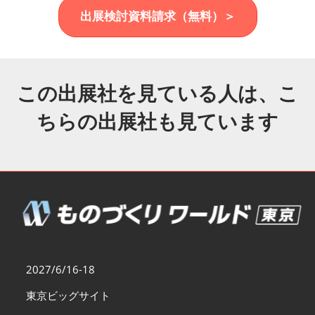
福岡展(12月)
出展検討資料請求（無料）＞
2026年12月02日
マリンメッセ福岡｜MARIN MESSE Fukuoka
この出展社を見ている人は、こ
ちらの出展社も見ています
2027/6/16-18
東京ビッグサイト