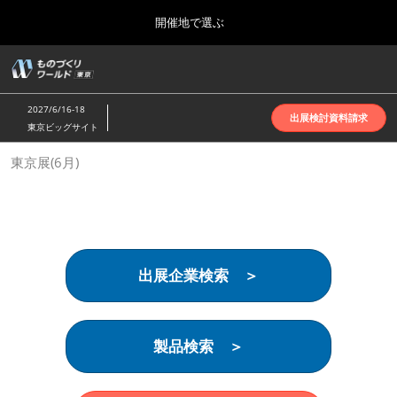
Press
ス
開催地で選ぶ
Escape
キ
to
ッ
close
ホーム
グ
プ
the
ロ
2026年10月07日
し
ー
menu.
インテックス大阪 | INTEX Osaka
2027/6/16-18
バ
出展検討資料請求
て
東京ビッグサイト
ル
進
ナ
名古屋展(4月)
東京展(6月)
ビ
む
2027年04月07日
ゲ
ポートメッセなごや | Port Messe Nagoya
ー
シ
ョ
東京展(6月)
ン
2027年06月16日
を
東京ビッグサイト | Tokyo Big Sight
出展企業検索 ＞
折
り
た
大阪展(10月)
た
2026年10月07日
む
製品検索 ＞
インテックス大阪 | INTEX Osaka