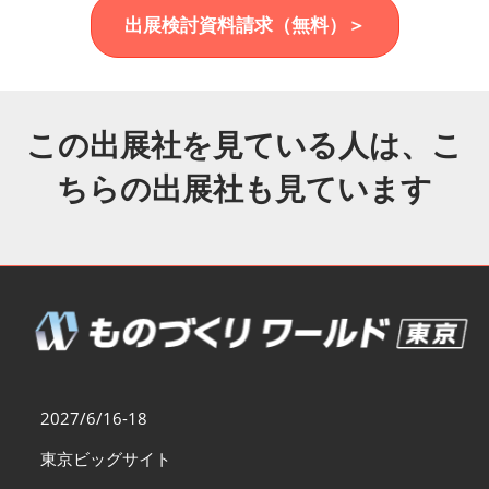
福岡展(12月)
出展検討資料請求（無料）＞
2026年12月02日
マリンメッセ福岡｜MARIN MESSE Fukuoka
この出展社を見ている人は、こ
ちらの出展社も見ています
2027/6/16-18
東京ビッグサイト