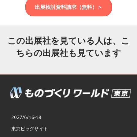
福岡展(12月)
出展検討資料請求（無料）＞
2026年12月02日
マリンメッセ福岡｜MARIN MESSE Fukuoka
この出展社を見ている人は、こ
ちらの出展社も見ています
2027/6/16-18
東京ビッグサイト