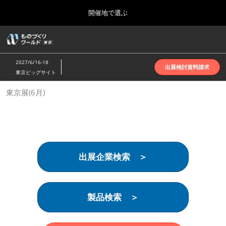
Press
ス
開催地で選ぶ
Escape
キ
to
ッ
close
ホーム
グ
プ
the
ロ
2026年10月07日
し
ー
menu.
インテックス大阪 | INTEX Osaka
2027/6/16-18
バ
出展検討資料請求
て
東京ビッグサイト
ル
進
ナ
名古屋展(4月)
東京展(6月)
ビ
む
2027年04月07日
ゲ
ポートメッセなごや | Port Messe Nagoya
ー
シ
ョ
東京展(6月)
ン
2027年06月16日
を
東京ビッグサイト | Tokyo Big Sight
出展企業検索 ＞
折
り
た
大阪展(10月)
た
2026年10月07日
む
製品検索 ＞
インテックス大阪 | INTEX Osaka