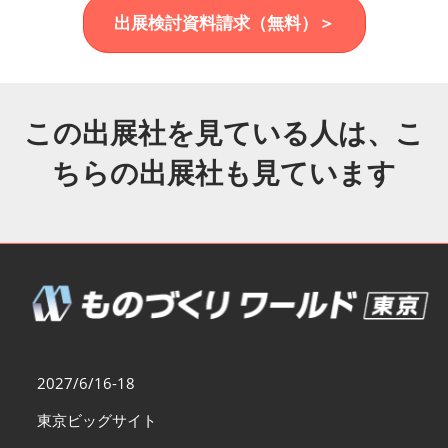
福岡展(12月)
出展検討資料請求（無料）＞
2026年12月02日
マリンメッセ福岡｜MARIN MESSE Fukuoka
この出展社を見ている人は、こ
ちらの出展社も見ています
2027/6/16-18
東京ビッグサイト