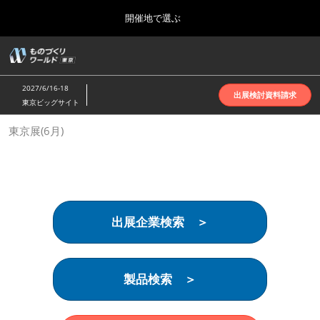
Press
ス
開催地で選ぶ
Escape
キ
to
ッ
close
ホーム
グ
プ
the
ロ
2026年10月07日
し
ー
menu.
インテックス大阪 | INTEX Osaka
2027/6/16-18
バ
出展検討資料請求
て
東京ビッグサイト
ル
進
ナ
名古屋展(4月)
東京展(6月)
ビ
む
2027年04月07日
ゲ
ポートメッセなごや | Port Messe Nagoya
ー
シ
ョ
東京展(6月)
ン
2027年06月16日
を
東京ビッグサイト | Tokyo Big Sight
出展企業検索 ＞
折
り
た
大阪展(10月)
た
2026年10月07日
む
製品検索 ＞
インテックス大阪 | INTEX Osaka