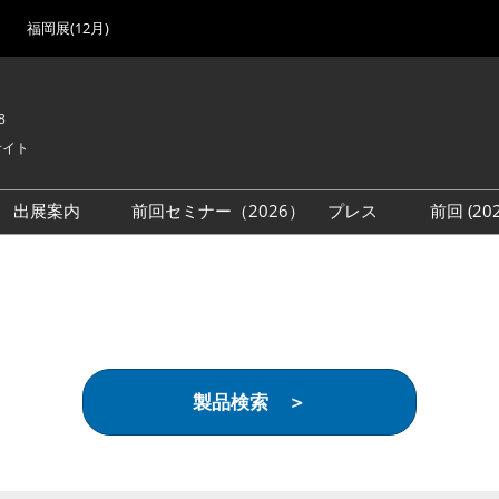
福岡展(12月)
8
サイト
出展案内
前回セミナー（2026）
プレス
前回 (2
展
展社・製品検索
出展検討資料を請求する
取材事前登録
会場
（無料）
展製品特集 一覧
来場者
ローバル･サプライ
特集
目の併催イベント
製品検索 ＞
法について