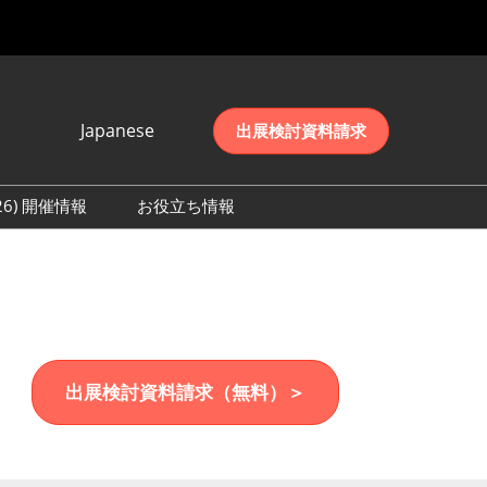
Japanese
出展検討資料請求
Japanese
English
026) 開催情報
お役立ち情報
简体中文
初日の様子 (2026)
한국어
数 (2026)
出展検討資料請求（無料）＞