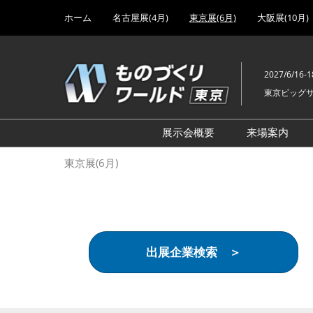
Press
ス
ホーム
名古屋展(4月)
東京展(6月)
大阪展(10月)
Escape
キ
to
ッ
close
プ
the
2027/6/16-1
し
menu.
東京ビッグ
て
進
む
展示会概要
来場案内
設計･製造ソリューション
前回 出
東京展(6月)
機械要素技術展
前回 出
ヘルスケア･医療機器 開発
前回 グ
展
チェーン
工場設備･備品展
前回 注
出展企業検索 ＞
次世代3Dプリンタ展
ご来場方
計測･検査･センサ展
アクセス