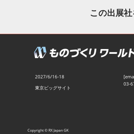
製造業DX展
展示会・
シー
この出展社
ものづくりODM/EMS展
製造業サイバーセキュリテ
ィ展
スマートメンテナンス展
ものづくりNEXT
製造業×フィジカルAI展
2027/6/16-18
[emai
03-6
東京ビッグサイト
Copyright © RX Japan GK